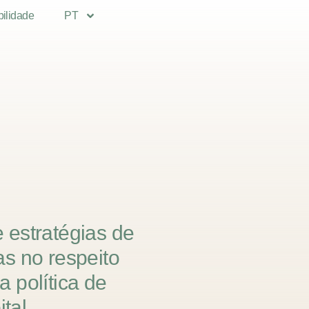
bilidade
PT
e
estratégias
de
as
no
respeito
a
política
de
tal