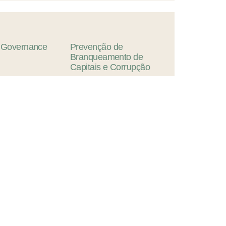
Governance
Prevenção
de
Branqueamento
de
Capitais
e
Corrupção