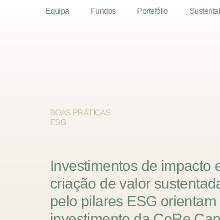
Equipa
Fundos
Portefólio
Sustenta
BOAS
PRÁTICAS
ESG
Investimentos
de
impacto
criação
de
valor
sustentad
pelo
pilares
ESG
orientam
investimento
da
CoRe
Capi