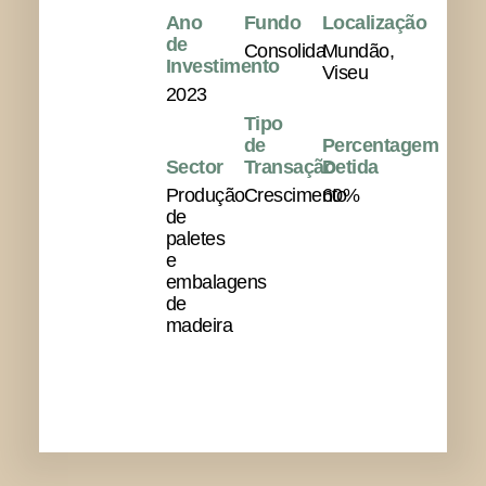
Ano
Fundo
Localização
de
Consolida
Mundão,
Investimento
Viseu
2023
Tipo
de
Percentagem
Sector
Transação
Detida
Produção
Crescimento
60%
de
paletes
e
embalagens
de
madeira