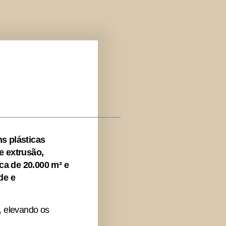
s plásticas
e extrusão,
ca de 20.000 m² e
de e
, elevando os