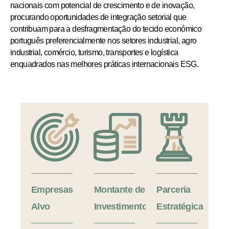
nacionais
com
potencial
de
crescimento
e
de
inovação,
procurando
oportunidades
de
integração
setorial
que
contribuam
para
a
desfragmentação
do
tecido
económico
português
preferencialmente
nos
setores
industrial,
agro
industrial,
comércio,
turismo,
transportes
e
logística
enquadrados
nas
melhores
práticas
internacionais
ESG.
Empresas
Montante de
Parceria
Alvo
Investimento
Estratégica