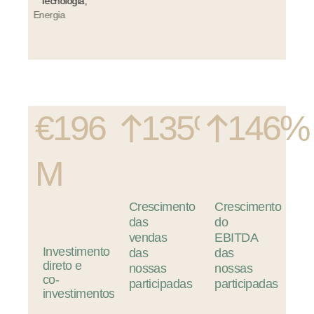
Tecnologia,
Energia
&
Ambiente.
€196
135%
146%
M
Crescimento
Crescimento
das
do
vendas
EBITDA
Investimento
das
das
direto
e
nossas
nossas
co-
participadas
participadas
investimentos