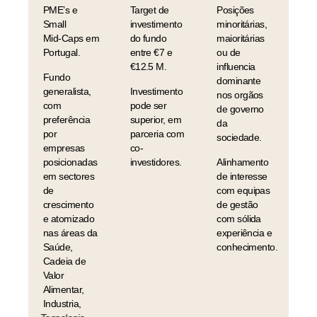
PME’s
e
Target
de
Posições
Small
investimento
minoritárias,
Mid-Caps
em
do
fundo
maioritárias
Portugal.
entre
€7
e
ou
de
€12.5
M.
influencia
Fundo
dominante
generalista,
Investimento
nos
orgãos
com
pode
ser
de
governo
preferência
superior,
em
da
por
parceria
com
sociedade.
empresas
co-
posicionadas
investidores.
Alinhamento
em
sectores
de
interesse
de
com
equipas
crescimento
de
gestão
e
atomizado
com
sólida
nas
áreas
da
experiência
e
Saúde,
conhecimento.
Cadeia
de
Valor
Alimentar,
Industria,